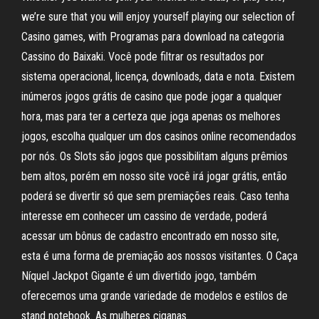
we’re sure that you will enjoy yourself playing our selection of
Casino games, with Programas para download na categoria
Cassino do Baixaki. Você pode filtrar os resultados por
sistema operacional, licença, downloads, data e nota. Existem
inúmeros jogos grátis de casino que pode jogar a qualquer
hora, mas para ter a certeza que joga apenas os melhores
jogos, escolha qualquer um dos casinos online recomendados
por nós. Os Slots são jogos que possibilitam alguns prêmios
bem altos, porém em nosso site você irá jogar grátis, então
poderá se divertir só que sem premiações reais. Caso tenha
interesse em conhecer um cassino de verdade, poderá
acessar um bônus de cadastro encontrado em nosso site,
esta é uma forma de premiação aos nossos visitantes. O Caça
Níquel Jackpot Gigante é um divertido jogo, também
oferecemos uma grande variedade de modelos e estilos de
stand notebook. As mulheres ciganas