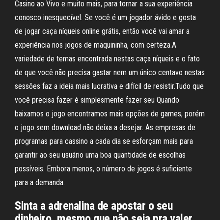
Casino ao Vivo e muito mais, para tornar a sua experiência
conosco inesquecível. Se você é um jogador ávido e gosta
de jogar caça níqueis online grátis, então você vai amar a
experiência nos jogos de maquininha, com certeza.A
variedade de temas encontrada nestas caça níqueis e o fato
de que você não precisa gastar nem um único centavo nestas
sessões faz a ideia mais lucrativa e difícil de resistir.Tudo que
você precisa fazer é simplesmente fazer seu Quando
baixamos o jogo encontramos mais opções de games, porém
o jogo sem download não deixa a desejar. As empresas de
programas para cassino a cada dia se esforçam mais para
garantir ao seu usuário uma boa quantidade de escolhas
possíveis. Embora menos, o número de jogos é suficiente
para a demanda.
Sinta a adrenalina de apostar o seu
dinheiro, mesmo que não seja pra valer,