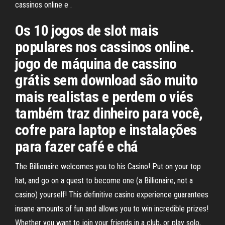
cassinos online e .
Os 10 jogos de slot mais
populares nos cassinos online.
jogo de máquina de cassino
grátis sem download são muito
mais realistas e perdem o viés
também traz dinheiro para você,
cofre para laptop e instalações
para fazer café e chá
The Billionaire welcomes you to his Casino! Put on your top
hat, and go on a quest to become one (a Billionaire, not a
casino) yourself! This definitive casino experience guarantees
insane amounts of fun and allows you to win incredible prizes!
Whether you want to join your friends in a club, or play solo,