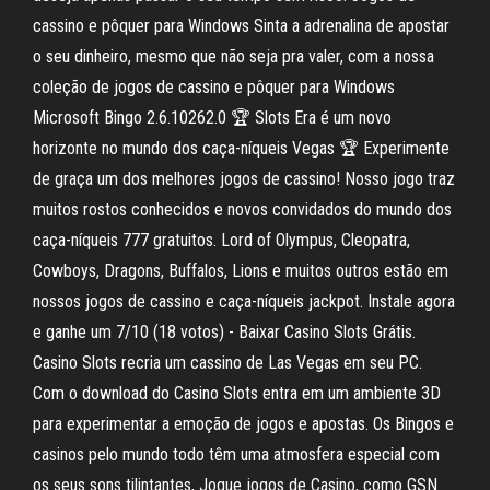
cassino e pôquer para Windows Sinta a adrenalina de apostar
o seu dinheiro, mesmo que não seja pra valer, com a nossa
coleção de jogos de cassino e pôquer para Windows
Microsoft Bingo 2.6.10262.0 🏆 Slots Era é um novo
horizonte no mundo dos caça-níqueis Vegas 🏆 Experimente
de graça um dos melhores jogos de cassino! Nosso jogo traz
muitos rostos conhecidos e novos convidados do mundo dos
caça-níqueis 777 gratuitos. Lord of Olympus, Cleopatra,
Cowboys, Dragons, Buffalos, Lions e muitos outros estão em
nossos jogos de cassino e caça-níqueis jackpot. Instale agora
e ganhe um 7/10 (18 votos) - Baixar Casino Slots Grátis.
Casino Slots recria um cassino de Las Vegas em seu PC.
Com o download do Casino Slots entra em um ambiente 3D
para experimentar a emoção de jogos e apostas. Os Bingos e
casinos pelo mundo todo têm uma atmosfera especial com
os seus sons tilintantes, Jogue jogos de Casino, como GSN