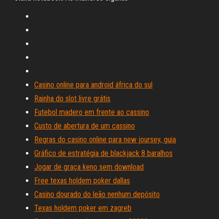
Casino online para android áfrica do sul
Rainha do slot livre grátis
Futebol madero em frente ao cassino
Custo de abertura de um cassino
Regras do casino online para new joursey, guia
Gráfico de estratégia de blackjack 8 baralhos
Jogar de graça keno sem download
Free texas holdem poker dallas
Casino dourado do leão nenhum depósito
Texas holdem poker em zagreb