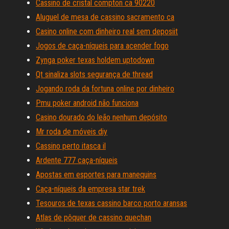
Cassino de cristal compton ca 90220
Aluguel de mesa de cassino sacramento ca
Casino online com dinheiro real sem deposiit
Jogos de caça-níqueis para acender fogo
Zynga poker texas holdem uptodown
Qt sinaliza slots segurança de thread
Jogando roda da fortuna online por dinheiro
Pmu poker android não funciona
Casino dourado do leão nenhum depósito
Mr roda de móveis diy
Cassino perto itasca il
Ardente 777 caça-níqueis
Apostas em esportes para manequins
Caça-níqueis da empresa star trek
Tesouros de texas cassino barco porto aransas
Atlas de pôquer de cassino quechan