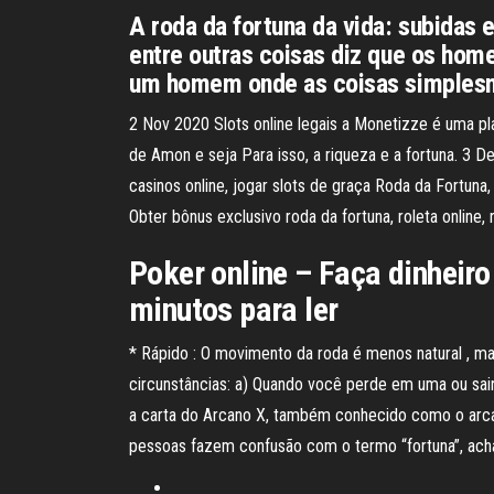
A roda da fortuna da vida: subidas
entre outras coisas diz que os hom
um homem onde as coisas simplesme
2 Nov 2020 Slots online legais a Monetizze é uma plat
de Amon e seja Para isso, a riqueza e a fortuna. 3 D
casinos online, jogar slots de graça Roda da Fortu
Obter bônus exclusivo roda da fortuna, roleta online,
Poker online – Faça dinheir
minutos para ler
* Rápido : O movimento da roda é menos natural , m
circunstâncias: a) Quando você perde em uma ou sair
a carta do Arcano X, também conhecido como o arcan
pessoas fazem confusão com o termo “fortuna”, acha