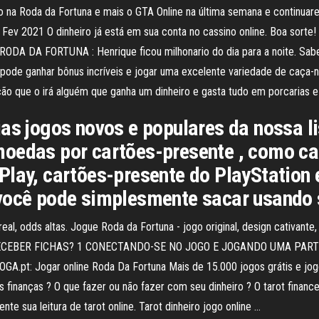
a Roda da Fortuna e mais o GTA Online na última semana e continuarem
4 Fev 2021 O dinheiro já está em sua conta no cassino online. Boa sort
ODA DA FORTUNA : Henrique ficou milhonario do dia para a noite. Saber
de ganhar bônus incríveis e jogar uma excelente variedade de caça-níq
ão que o irá alguém que ganha um dinheiro e gasta tudo em porcarias e v
ias jogos novos e populares da nossa l
moedas por cartões-presente , como c
Play, cartões-presente do PlayStation
 você pode simplesmente sacar usando 
real, odds altas. Jogue Roda da Fortuna - jogo original, design cativan
COMO RECEBER FICHAS? 1 CONECTANDO-SE NO JOGO E JOGANDO UMA PA
OGA.pt: Jogar online Roda Da Fortuna Mais de 15.000 jogos grátis e jog
finanças ? O que fazer ou não fazer com seu dinheiro ? O tarot financeir
te sua leitura de tarot online. Tarot dinheiro jogo online …