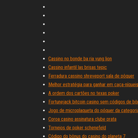
Cassino no bonde ba ria vung lion
Cassino infantil las brisas tepic
Ferradura cassino shreveport sala de pôquer
Melhor estratégia para ganhar em caça-níquei
A ordem dos cartões no texas poker
Fortunejack bitcoin casino sem códigos de bô
Jogo de microplaqueta do póquer da categori
Coroa casino assinatura clube prata
Torneios de poker schenefeld
Código do bônus do casino do planeta 7