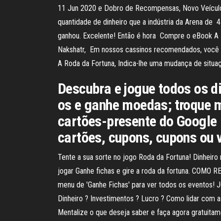
11 Jun 2020 e Dobro de Recompensas, Novo Veículo n
quantidade de dinheiro que a indústria da Arena de 
ganhou. Excelente! Então é hora Compre o eBook A R
Nakshatr, Em nossos cassinos recomendados, você po
A Roda da Fortuna, Indica-lhe uma mudança de situaç
Descubra e jogue todos os d
os e ganhe moedas; troque 
cartões-presente do Google 
cartões, cupons, cupons ou
Tente a sua sorte no jogo Roda da Fortuna! Dinheiro 
jogar Ganhe fichas e gire a roda da fortuna. 
menu de 'Ganhe Fichas' para ver todos os eventos! J
Dinheiro ? Investimentos ? Lucro ? Como lidar com as 
Mentalize o que deseja saber e faça agora gratuitamen