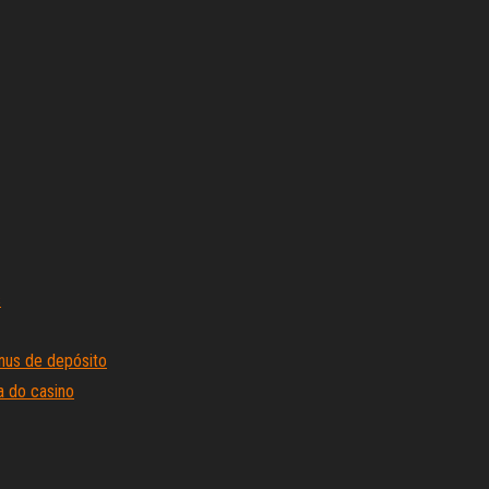
s
nus de depósito
a do casino