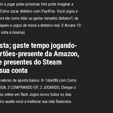
 a jogar pelas próximas três pode imaginar a
e! Como sacar dinheiro com Pay4Fun. Você jogou e
á ele como lidar ou gastar tamanho dinheiro?, de
ueis e jogos de mesa a dinheiro real. O Arcano 10 -
olta à miséria).
ista; gaste tempo jogando-
artões-presente da Amazon,
 e presentes do Steam
sua conta
te, valores de aposta baixos. ᐉ 1xbet86.com Como
RTIDA; 3 COMPRANDO GP; 2 JOGANDO; Cheque o
os online em flash Jogos novos todos os dias
o auxília você a melhorar sua vida financeira.