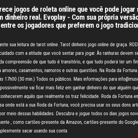
erece jogos de roleta online que você pode joga
dinheiro real. Evoplay - Com sua própria versão
o entre os jogadores que preferem o jogo tradici
ente sua leitura de tarot online. Tarot dinheiro jogo online de graça.
 cuidado com a atitude que você sentar para jogar. Às ranhuras devem 
 da compreensão de que tudo é transitório, e que tudo poderá ter um f
ins a amores, casamentos, namoros e outras questões. Na Roda da Fortu
 às 17h00 (30 min.) Todos os públicos. Mais informações para info@mu
possivelmente vai ficar mais feliz em ganhar dinheiro do que alguém q
 conhecerem aquilo que realmente os traz felicidade. Roda da Fortuna 
asa onde está a sua Roda da Fortuna, você precisa usar os seus dons a
s por meio dessas habilidades. Descubra e jogue todos os dias jogos nov
ente , como cartões-presente da Amazon, cartões-presente do Google 
mplesmente sacar usando sua conta