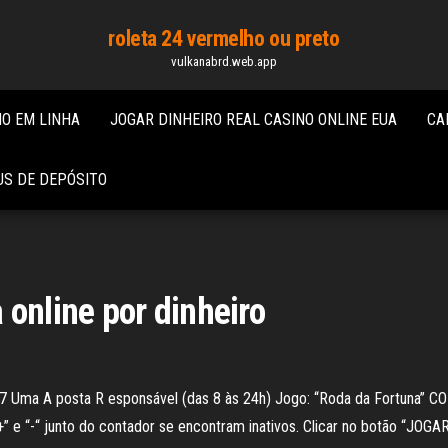
roleta 24 vermelho ou preto
vulkanabrd.web.app
O EM LINHA
JOGAR DINHEIRO REAL CASINO ONLINE EUA
CA
US DE DEPÓSITO
 online por dinheiro
 Uma A posta R esponsável (das 8 às 24h) Jogo: “Roda da Fortuna”
+” e “-“ junto do contador se encontram inativos. Clicar no botão “JOGAR