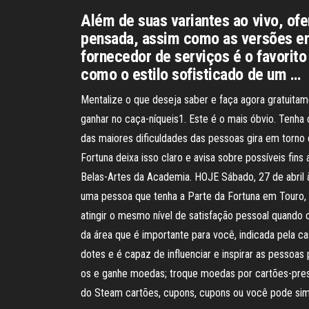
Além de suas variantes ao vivo, of
pensada, assim como as versões em 
fornecedor de serviços é o favorit
como o estilo sofisticado de um …
Mentalize o que deseja saber e faça agora gratuitam
ganhar no caça-níqueis1. Este é o mais óbvio. Tenha
das maiores dificuldades das pessoas gira em torno
Fortuna deixa isso claro e avisa sobre possíveis f
Belas-Artes da Academia. HOJE Sábado, 27 de abril
uma pessoa que tenha a Parte da Fortuna em Touro, 
atingir o mesmo nível de satisfação pessoal quando
da área que é importante para você, indicada pela c
dotes e é capaz de influenciar e inspirar as pessoa
os e ganhe moedas; troque moedas por cartões-pres
do Steam cartões, cupons, cupons ou você pode si