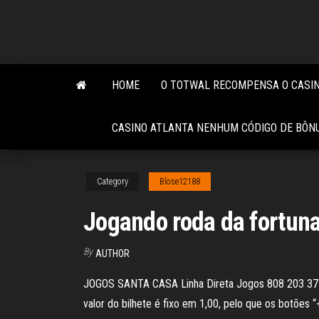
Skip
to
the
content
HOME
O TOTWAL RECOMPENSA O CASIN
CASINO ATLANTA NENHUM CÓDIGO DE BÔN
Category
Blose12188
Jogando roda da fortuna
By
AUTHOR
JOGOS SANTA CASA Linha Direta Jogos 808 203 377
valor do bilhete é fixo em 1,00, pelo que os botões “