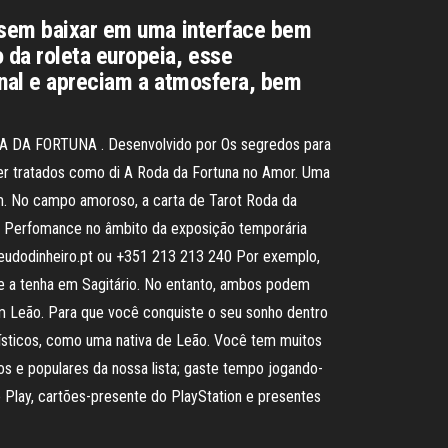
r sem baixar em uma interface bem
 da roleta europeia, esse
onal e apreciam a atmosfera, bem
 RODA DA FORTUNA . Desenvolvido por Os segredos para
ser tratados como di A Roda da Fortuna no Amor. Uma
im. No campo amoroso, a carta de Tarot Roda da
na. Perfomance no âmbito da exposição temporária
seudodinheiro.pt ou +351 213 213 240 Por exemplo,
ue a tenha em Sagitário. No entanto, ambos podem
em Leão. Para que você conquiste o seu sonho dentro
rtísticos, como uma nativa de Leão. Você tem muitos
os e populares da nossa lista; gaste tempo jogando-
Play, cartões-presente do PlayStation e presentes