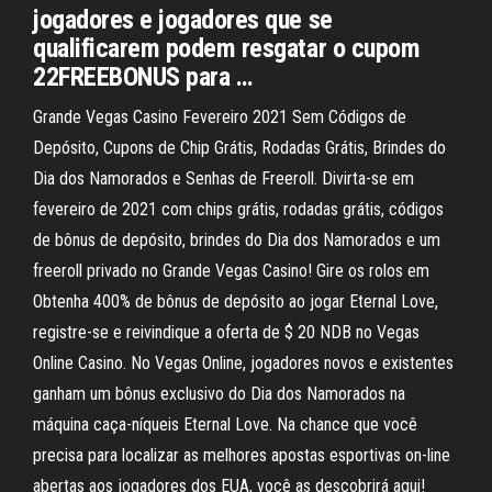
jogadores e jogadores que se
qualificarem podem resgatar o cupom
22FREEBONUS para …
Grande Vegas Casino Fevereiro 2021 Sem Códigos de
Depósito, Cupons de Chip Grátis, Rodadas Grátis, Brindes do
Dia dos Namorados e Senhas de Freeroll. Divirta-se em
fevereiro de 2021 com chips grátis, rodadas grátis, códigos
de bônus de depósito, brindes do Dia dos Namorados e um
freeroll privado no Grande Vegas Casino! Gire os rolos em
Obtenha 400% de bônus de depósito ao jogar Eternal Love,
registre-se e reivindique a oferta de $ 20 NDB no Vegas
Online Casino. No Vegas Online, jogadores novos e existentes
ganham um bônus exclusivo do Dia dos Namorados na
máquina caça-níqueis Eternal Love. Na chance que você
precisa para localizar as melhores apostas esportivas on-line
abertas aos jogadores dos EUA, você as descobrirá aqui!