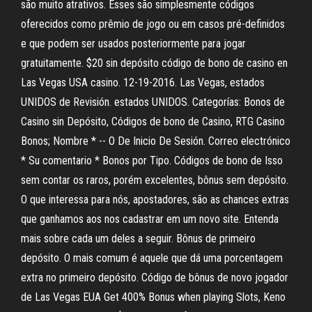
são muito atrativos. Esses são simplesmente códigos
oferecidos como prêmio de jogo ou em casos pré-definidos
e que podem ser usados posteriormente para jogar
gratuitamente. $20 sin depósito código de bono de casino en
Las Vegas USA casino. 12-19-2016. Las Vegas, estados
UNIDOS de Revisión. estados UNIDOS. Categorías: Bonos de
Casino sin Depósito, Códigos de bono de Casino, RTG Casino
Bonos; Nombre * -- O De Inicio De Sesión. Correo electrónico
* Su comentario * Bonos por Tipo. Códigos de bono de Isso
sem contar os raros, porém excelentes, bônus sem depósito.
O que interessa para nós, apostadores, são as chances extras
que ganhamos aos nos cadastrar em um novo site. Entenda
mais sobre cada um deles a seguir. Bônus de primeiro
depósito. O mais comum é aquele que dá uma porcentagem
extra no primeiro depósito. Código de bônus de novo jogador
de Las Vegas EUA Get 400% Bonus when playing Slots, Keno