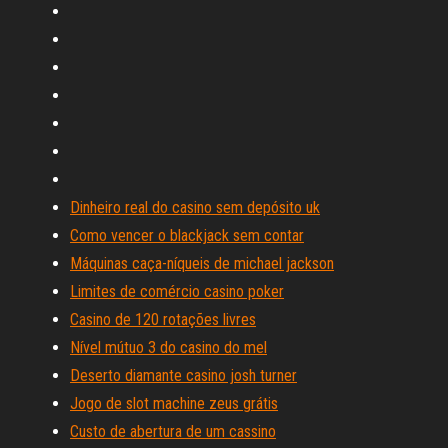
Dinheiro real do casino sem depósito uk
Como vencer o blackjack sem contar
Máquinas caça-níqueis de michael jackson
Limites de comércio casino poker
Casino de 120 rotações livres
Nível mútuo 3 do casino do mel
Deserto diamante casino josh turner
Jogo de slot machine zeus grátis
Custo de abertura de um cassino