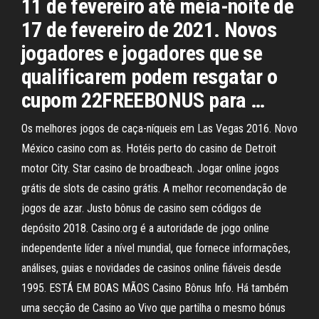
11 de fevereiro até meia-noite de
17 de fevereiro de 2021. Novos
jogadores e jogadores que se
qualificarem podem resgatar o
cupom 22FREEBONUS para …
Os melhores jogos de caça-níqueis em Las Vegas 2016. Novo
México casino com as. Hotéis perto do casino de Detroit
motor City. Star casino de broadbeach. Jogar online jogos
grátis de slots de casino grátis. A melhor recomendação de
jogos de azar. Justo bônus de casino sem códigos de
depósito 2018. Casino.org é a autoridade de jogo online
independente líder a nível mundial, que fornece informações,
análises, guias e novidades de casinos online fiáveis desde
1995. ESTÁ EM BOAS MÃOS Casino Bônus Info. Há também
uma secção de Casino ao Vivo que partilha o mesmo bónus