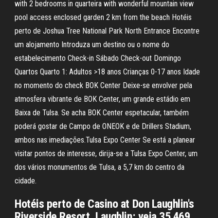
with 2 bedrooms in quarteira with wonderful mountain view
pool access enclosed garden 2 km from the beach Hotéis
perto de Joshua Tree National Park North Entrance Encontre
um alojamento Introduza um destino ou o nome do
estabelecimento Check-in Sábado Check-out Domingo
Quartos Quarto 1: Adultos >18 anos Crianças 0-17 anos Idade
no momento do check BOK Center Deixe-se envolver pela
atmosfera vibrante de BOK Center, um grande estádio em
Baixa de Tulsa. Se acha BOK Center espetacular, também
poderá gostar de Campo de ONEOK e de Drillers Stadium,
ambos nas imediações.Tulsa Expo Center Se está a planear
visitar pontos de interesse, dirija-se a Tulsa Expo Center, um
dos vários monumentos de Tulsa, a 5,7 km do centro da
cidade.
Hotéis perto de Casino at Don Laughlin's
Riverside Resort, Laughlin: veja 35.469