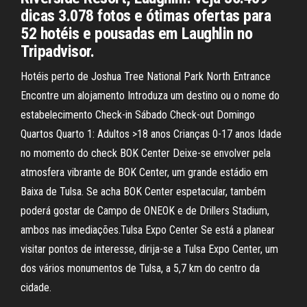
dicas 3.078 fotos e ótimas ofertas para
52 hotéis e pousadas em Laughlin no
Tripadvisor.
Hotéis perto de Joshua Tree National Park North Entrance
Encontre um alojamento Introduza um destino ou o nome do
estabelecimento Check-in Sábado Check-out Domingo
Quartos Quarto 1: Adultos >18 anos Crianças 0-17 anos Idade
no momento do check BOK Center Deixe-se envolver pela
atmosfera vibrante de BOK Center, um grande estádio em
Baixa de Tulsa. Se acha BOK Center espetacular, também
poderá gostar de Campo de ONEOK e de Drillers Stadium,
ambos nas imediações.Tulsa Expo Center Se está a planear
visitar pontos de interesse, dirija-se a Tulsa Expo Center, um
dos vários monumentos de Tulsa, a 5,7 km do centro da
cidade.