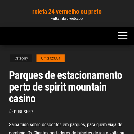
Skip
roleta 24 vermelho ou preto
to
vulkanabrd.web.app
the
content
Category
Gritten23304
Parques de estacionamento
perto de spirit mountain
casino
By
PUBLISHER
Saiba tudo sobre descontos em parques, para quem viaja de
comboio. Os Clientes portadores de bilhetes de ida e volta ou