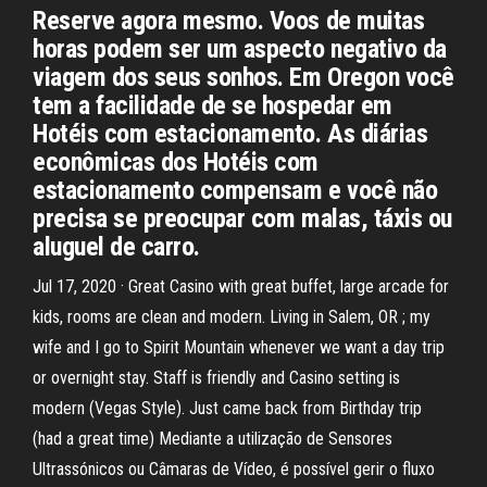
Reserve agora mesmo. Voos de muitas
horas podem ser um aspecto negativo da
viagem dos seus sonhos. Em Oregon você
tem a facilidade de se hospedar em
Hotéis com estacionamento. As diárias
econômicas dos Hotéis com
estacionamento compensam e você não
precisa se preocupar com malas, táxis ou
aluguel de carro.
Jul 17, 2020 · Great Casino with great buffet, large arcade for
kids, rooms are clean and modern. Living in Salem, OR ; my
wife and I go to Spirit Mountain whenever we want a day trip
or overnight stay. Staff is friendly and Casino setting is
modern (Vegas Style). Just came back from Birthday trip
(had a great time) Mediante a utilização de Sensores
Ultrassónicos ou Câmaras de Vídeo, é possível gerir o fluxo