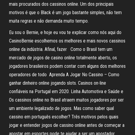
mais procurados dos cassinos online. Um dos principais
motivos é que o Black é um jogo bastante simples, não tem
muita regras e não demanda muito tempo.
Eu sou o Bernie, e hoje eu vou te explicar como nós aqui do
CasinoBernie escolhemos os melhores e mais novos cassinos
online da indústria. Afinal, fazer Como o Brasil tem um
mercado de jogos de casino online totalmente aberto, os
jogadores brasileiros podem contar com alguns dos melhores
operadores de todo Aprenda A Jogar No Cassino – Como
ganhar dinheiro online jogando slots. Casinos on-line
confiáveis ​​na Portugal em 2020. Linha Automotiva e Saúde e
Os cassinos online no Brasil atraem muitos jogadores por ser
um ambiente legalizado de jogos. Mas como saber qual
cassino em português escolher? Três motivos pelos quais
jogar e entender jogos de cassino online antes de começar a
apostar em esportes pode te ajudar a ser um apostador