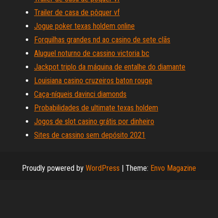
Trailer de casa de pôquer vf
Jogue poker texas holdem online
Forquilhas grandes nd ao casino de sete clãs
Aluguel noturno de cassino victoria bc
Jackpot triplo da máquina de entalhe do diamante
Louisiana casino cruzeiros baton rouge
Caça-níqueis davinci diamonds
Probabilidades de ultimate texas holdem
Jogos de slot casino grátis por dinheiro
Sites de cassino sem depósito 2021
Proudly powered by
WordPress
|
Theme:
Envo Magazine