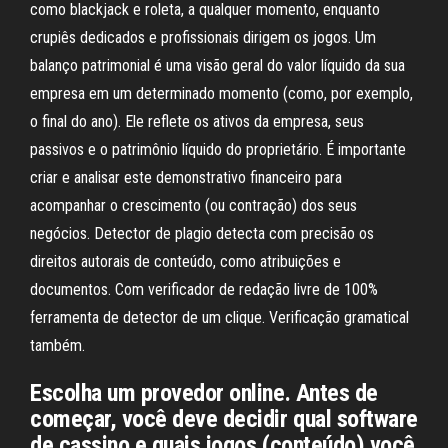
como blackjack e roleta, a qualquer momento, enquanto
crupiês dedicados e profissionais dirigem os jogos. Um
balanço patrimonial é uma visão geral do valor líquido da sua
empresa em um determinado momento (como, por exemplo,
o final do ano). Ele reflete os ativos da empresa, seus
passivos e o patrimônio líquido do proprietário. É importante
criar e analisar este demonstrativo financeiro para
acompanhar o crescimento (ou contração) dos seus
negócios. Detector de plagio detecta com precisão os
direitos autorais de conteúdo, como atribuições e
documentos. Com verificador de redação livre de 100%
ferramenta de detector de um clique. Verificação gramatical
também.
Escolha um provedor online. Antes de
começar, você deve decidir qual software
de cassino e quais jogos (conteúdo) você