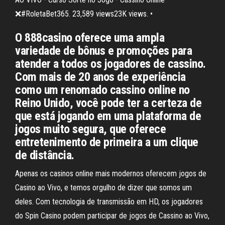
❌#RoletaBet365​. 23,589 views23K views. •
O 888casino oferece uma ampla
variedade de bônus e promoções para
atender a todos os jogadores de cassino.
Com mais de 20 anos de experiência
como um renomado cassino online no
Reino Unido, você pode ter a certeza de
que está jogando em uma plataforma de
jogos muito segura, que oferece
entretenimento de primeira a um clique
de distância.
Apenas os casinos online mais modernos oferecem jogos de
Casino ao Vivo, e temos orgulho de dizer que somos um
deles. Com tecnologia de transmissão em HD, os jogadores
do Spin Casino podem participar de jogos de Cassino ao Vivo,