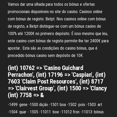
Vamos dar uma olhada para todos os bónus e ofertas
promocionais disponíveis no site do casino. Casinos online
com bónus de registo: Betpt. Nos casinos online com bónus
de registo, a Betpt distingue-se com um bónus casino de
100% até 1200€ no primeiro depósito. É isso mesmo que leu,
este casino com bónus de registo permite-lhe ter 2400€ para
apostar.. Esta são as condições do casino bónus, que é
precedido bónus casino sem depósito de 10€.
(int) 10762 => 'Casino Guichard
Perrachon', (int) 17196 => 'Caspian', (int)
7603 'Claim Post Resources', (int) 8717
=> 'Clairvest Group', (int) 1500 => 'Clancy
(int) 7758 => &
-1499 ·gene -1500 dição -1501 boa -1502 ·pois -1503 ·art
-1504 ·quar - 1505 -11011 ·boe -11012 fron -11013 ·bônus