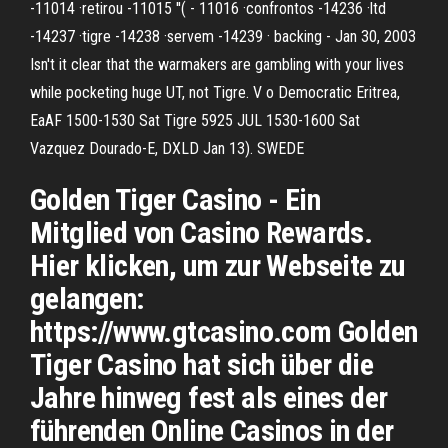
-11014 ·retirou -11015 ''( - 11016 ·confrontos -14236 ·ltd
-14237 ·tigre -14238 ·servem -14239 · backing - Jan 30, 2003
Isn't it clear that the warmakers are gambling with your lives
while pocketing huge UT, not Tigre. V o Democratic Eritrea,
EaAF 1500-1530 Sat Tigre 5925 JUL 1530-1600 Sat
Vazquez Dourado-E, DXLD Jan 13). SWEDE
Golden Tiger Casino - Ein
Mitglied von Casino Rewards.
Hier klicken, um zur Webseite zu
gelangen:
https://www.gtcasino.com Golden
Tiger Casino hat sich über die
Jahre hinweg fest als eines der
führenden Online Casinos in der