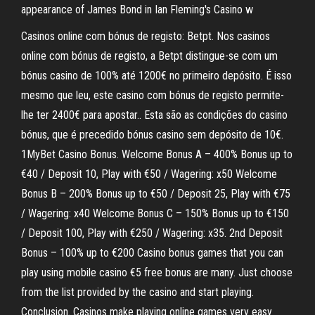
appearance of James Bond in Ian Fleming's Casino w
Casinos online com bónus de registo: Betpt. Nos casinos
online com bónus de registo, a Betpt distingue-se com um
bónus casino de 100% até 1200€ no primeiro depósito. É isso
mesmo que leu, este casino com bónus de registo permite-
lhe ter 2400€ para apostar.. Esta são as condições do casino
bónus, que é precedido bónus casino sem depósito de 10€.
1MyBet Casino Bonus. Welcome Bonus A – 400% Bonus up to
€40 / Deposit 10, Play with €50 / Wagering: x50 Welcome
Bonus B – 200% Bonus up to €50 / Deposit 25, Play with €75
/ Wagering: x40 Welcome Bonus C – 150% Bonus up to €150
/ Deposit 100, Play with €250 / Wagering: x35. 2nd Deposit
Bonus – 100% up to €200 Casino bonus games that you can
play using mobile casino €5 free bonus are many. Just choose
from the list provided by the casino and start playing.
Conclusion. Casinos make playing online games very easy