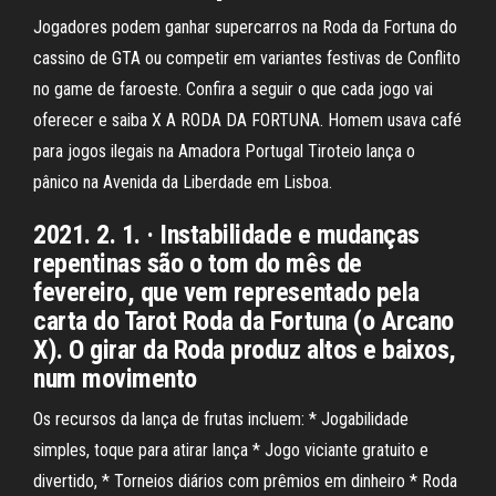
Jogadores podem ganhar supercarros na Roda da Fortuna do
cassino de GTA ou competir em variantes festivas de Conflito
no game de faroeste. Confira a seguir o que cada jogo vai
oferecer e saiba X A RODA DA FORTUNA. Homem usava café
para jogos ilegais na Amadora Portugal Tiroteio lança o
pânico na Avenida da Liberdade em Lisboa.
2021. 2. 1. · Instabilidade e mudanças
repentinas são o tom do mês de
fevereiro, que vem representado pela
carta do Tarot Roda da Fortuna (o Arcano
X). O girar da Roda produz altos e baixos,
num movimento
Os recursos da lança de frutas incluem: * Jogabilidade
simples, toque para atirar lança * Jogo viciante gratuito e
divertido, * Torneios diários com prêmios em dinheiro * Roda