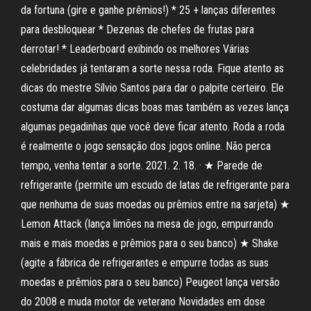
da fortuna (gire e ganhe prêmios!) * 25 + lanças diferentes
para desbloquear * Dezenas de chefes de frutas para
derrotar! * Leaderboard exibindo os melhores Várias
celebridades já tentaram a sorte nessa roda. Fique atento as
dicas do mestre Sílvio Santos para dar o palpite certeiro. Ele
costuma dar algumas dicas boas mas também as vezes lança
algumas pegadinhas que você deve ficar atento. Roda a roda
é realmente o jogo sensação dos jogos online. Não perca
tempo, venha tentar a sorte. 2021. 2. 18. · ★ Parede de
refrigerante (permite um escudo de latas de refrigerante para
que nenhuma de suas moedas ou prêmios entre na sarjeta) ★
Lemon Attack (lança limões na mesa de jogo, empurrando
mais e mais moedas e prêmios para o seu banco) ★ Shake
(agite a fábrica de refrigerantes e empurre todas as suas
moedas e prêmios para o seu banco) Peugeot lança versão
do 2008 e muda motor de veterano Novidades em dose