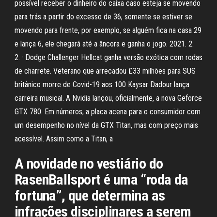
possível receber o dinheiro do caixa caso esteja se movendo
para trás a partir do excesso de 36, somente se estiver se
movendo para frente, por exemplo, se alguém fica na casa 29
e lança 6, ele chegará até a âncora e ganha o jogo. 2021. 2.
2. · Dodge Challenger Hellcat ganha versão exótica com rodas
de charrete. Veterano que arrecadou £33 milhões para SUS
britânico morre de Covid-19 aos 100 Kaysar Dadour lança
carreira musical. A Nvidia lançou, oficialmente, a nova Geforce
GTX 780. Em números, a placa acena para o consumidor com
um desempenho no nível da GTX Titan, mas com preço mais
acessível. Assim como a Titan, a
A novidade no vestiário do
RasenBallsport é uma “roda da
fortuna”, que determina as
infrações disciplinares a serem