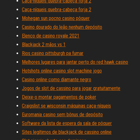
Caça-níqueis quebra-cabeça forja 2
Caça-níqueis quebra-cabeça forja 2
Mohegan sun pocno casino pôquer
Casino dourado do leão nenhum depósito
Elenco de casino royale 2021
Blackjack 2 mãos vs 1
Rios casino pittsburgh pa fumar
Melhores lugares para jantar perto do red hawk casino
Hotshots online casino slot machine jogo
Casino online como diamante negro
Jogos de slot de cassino para jogar gratuitamente
Deixe-o montar pagamentos de poker
Craigslist se wisconsin máquinas caça-níqueis
Euromania casino sem bônus de depósito
Software da lista de espera da sala de pôquer
Sites legítimos de blackjack de cassino online