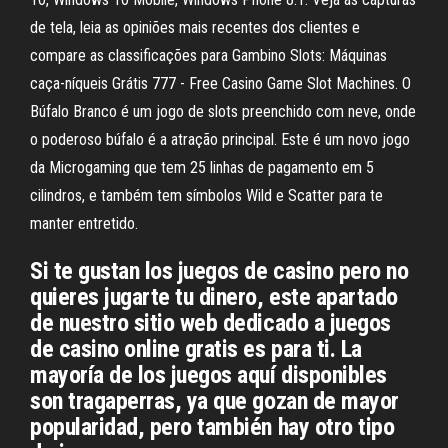
de tela, leia as opiniões mais recentes dos clientes e
compare as classificações para Gambino Slots: Máquinas
caça-níqueis Grátis 777 - Free Casino Game Slot Machines. O
Búfalo Branco é um jogo de slots preenchido com neve, onde
o poderoso búfalo é a atração principal. Este é um novo jogo
da Microgaming que tem 25 linhas de pagamento em 5
cilindros, e também tem símbolos Wild e Scatter para te
manter entretido.
Si te gustan los juegos de casino pero no
quieres jugarte tu dinero, este apartado
de nuestro sitio web dedicado a juegos
de casino online gratis es para ti. La
mayoría de los juegos aquí disponibles
son tragaperras, ya que gozan de mayor
popularidad, pero también hay otro tipo