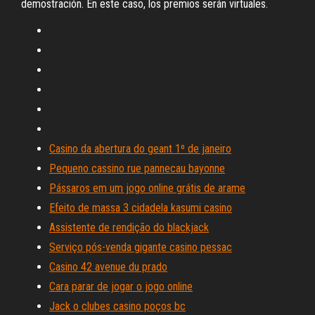
demostración. En este caso, los premios serán virtuales.
Casino da abertura do geant 1º de janeiro
Pequeno cassino rue pannecau bayonne
Pássaros em um jogo online grátis de arame
Efeito de massa 3 cidadela kasumi casino
Assistente de rendição do blackjack
Serviço pós-venda gigante casino pessac
Casino 42 avenue du prado
Cara parar de jogar o jogo online
Jack o clubes casino poços bc