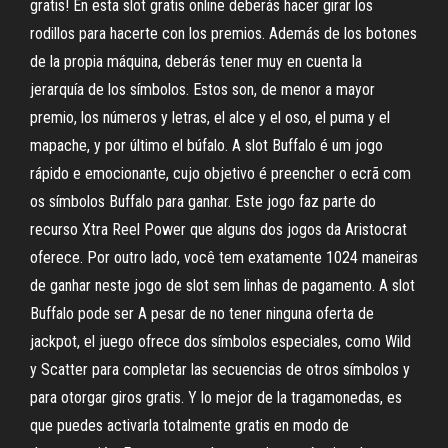
gratis! En esta slot gratis online deberás hacer girar los
rodillos para hacerte con los premios. Además de los botones
de la propia máquina, deberás tener muy en cuenta la
jerarquía de los símbolos. Estos son, de menor a mayor
premio, los números y letras, el alce y el oso, el puma y el
mapache, y por último el búfalo. A slot Buffalo é um jogo
rápido e emocionante, cujo objetivo é preencher o ecrã com
os símbolos Buffalo para ganhar. Este jogo faz parte do
recurso Xtra Reel Power que alguns dos jogos da Aristocrat
oferece. Por outro lado, você tem exatamente 1024 maneiras
de ganhar neste jogo de slot sem linhas de pagamento. A slot
Buffalo pode ser A pesar de no tener ninguna oferta de
jackpot, el juego ofrece dos símbolos especiales, como Wild
y Scatter para completar las secuencias de otros símbolos y
para otorgar giros gratis. Y lo mejor de la tragamonedas, es
que puedes activarla totalmente gratis en modo de